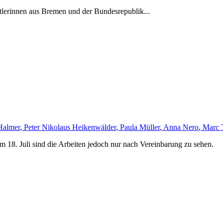
tlerinnen aus Bremen und der Bundesrepublik...
Halmer
,
Peter Nikolaus Heikenwälder
,
Paula Müller
,
Anna Nero
,
Marc 
m 18. Juli sind die Arbeiten jedoch nur nach Vereinbarung zu sehen.