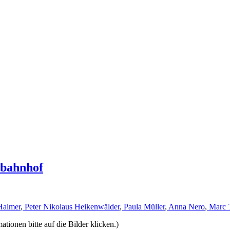
rbahnhof
Halmer
,
Peter Nikolaus Heikenwälder
,
Paula Müller
,
Anna Nero
,
Marc 
ionen bitte auf die Bilder klicken.)