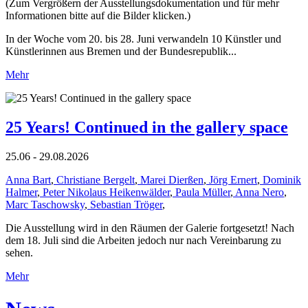
(Zum Vergrößern der Ausstellungsdokumentation und für mehr
Informationen bitte auf die Bilder klicken.)
In der Woche vom 20. bis 28. Juni verwandeln 10 Künstler und
Künstlerinnen aus Bremen und der Bundesrepublik...
Mehr
25 Years! Continued in the gallery space
25.06 - 29.08.2026
Anna Bart
,
Christiane Bergelt
,
Marei Dierßen
,
Jörg Ernert
,
Dominik
Halmer
,
Peter Nikolaus Heikenwälder
,
Paula Müller
,
Anna Nero
,
Marc Taschowsky
,
Sebastian Tröger
,
Die Ausstellung wird in den Räumen der Galerie fortgesetzt! Nach
dem 18. Juli sind die Arbeiten jedoch nur nach Vereinbarung zu
sehen.
Mehr