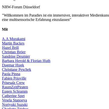
NRW-Forum Düsseldorf
"Willkommen im Paradies ist ein immersiver, interaktiver Medienkuns
eine multisensorische Erfahrung einzulassen"
Mit
A.A Murakami
Martin Backes
Hazel Brill
Christian Bröer
Sandrine Deumier
Barbara Herold & Florian Huth
Dagmar Hugk
Christiane Peschek
Paola Pinna
Fabien Prioville
Prisesalz Crew
RaumZeitPiraten
Eugen Schramm
Catherine Spet
Vesela Stanoeva
Noriyuki Suzuki
Charlotte Triebus