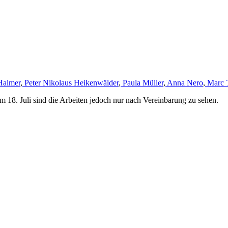
Halmer
,
Peter Nikolaus Heikenwälder
,
Paula Müller
,
Anna Nero
,
Marc 
m 18. Juli sind die Arbeiten jedoch nur nach Vereinbarung zu sehen.