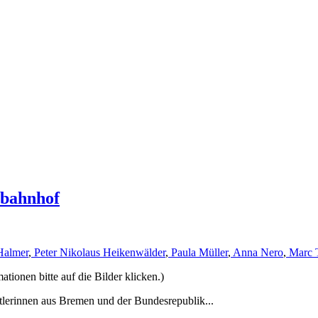
rbahnhof
Halmer
,
Peter Nikolaus Heikenwälder
,
Paula Müller
,
Anna Nero
,
Marc 
ionen bitte auf die Bilder klicken.)
tlerinnen aus Bremen und der Bundesrepublik...