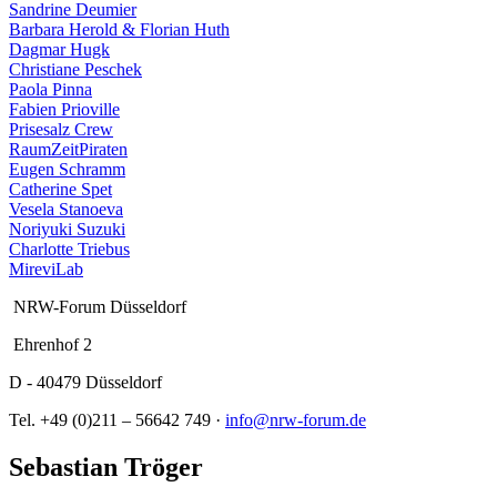
Sandrine Deumier
Barbara Herold & Florian Huth
Dagmar Hugk
Christiane Peschek
Paola Pinna
Fabien Prioville
Prisesalz Crew
RaumZeitPiraten
Eugen Schramm
Catherine Spet
Vesela Stanoeva
Noriyuki Suzuki
Charlotte Triebus
MireviLab
NRW-Forum Düsseldorf
Ehrenhof 2
D - 40479 Düsseldorf
Tel. +49 (0)211 – 56642 749 ·
info@nrw-forum.de
Sebastian Tröger