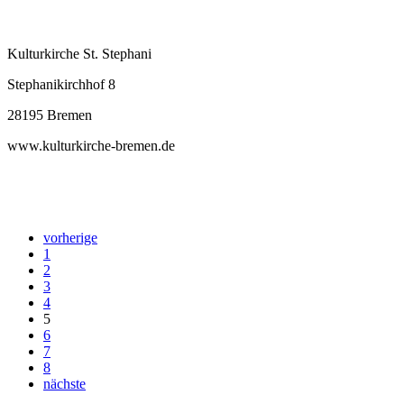
Kulturkirche St. Stephani
Stephanikirchhof 8
28195 Bremen
www.kulturkirche-bremen.de
vorherige
1
2
3
4
5
6
7
8
nächste