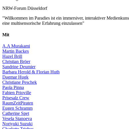
NRW-Forum Düsseldorf
"Willkommen im Paradies ist ein immersiver, interaktiver Medienkuns
eine multisensorische Erfahrung einzulassen"
Mit
A.A Murakami
Martin Backes
Hazel Brill
Christian Bröer
Sandrine Deumier
Barbara Herold & Florian Huth
Dagmar Hugk
Christiane Peschek
Paola Pinna
Fabien Prioville
Prisesalz Crew
RaumZeitPiraten
Eugen Schramm
Catherine Spet
Vesela Stanoeva
Noriyuki Suzuki
Charlotte Triebus