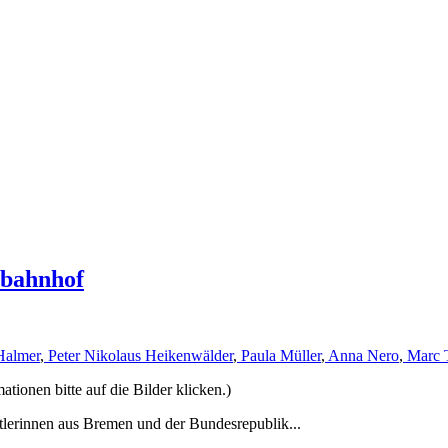
rbahnhof
Halmer
,
Peter Nikolaus Heikenwälder
,
Paula Müller
,
Anna Nero
,
Marc 
ionen bitte auf die Bilder klicken.)
tlerinnen aus Bremen und der Bundesrepublik...