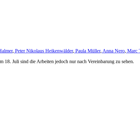
Halmer
,
Peter Nikolaus Heikenwälder
,
Paula Müller
,
Anna Nero
,
Marc 
m 18. Juli sind die Arbeiten jedoch nur nach Vereinbarung zu sehen.