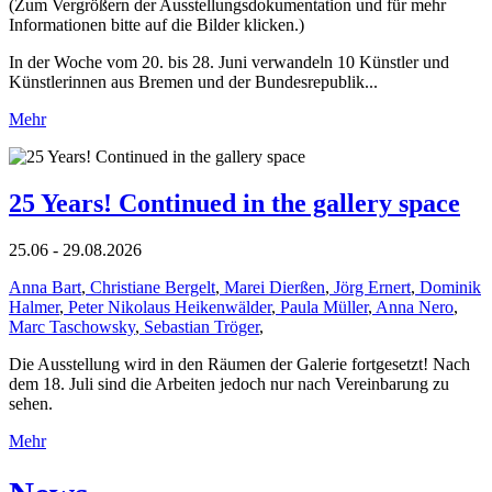
(Zum Vergrößern der Ausstellungsdokumentation und für mehr
Informationen bitte auf die Bilder klicken.)
In der Woche vom 20. bis 28. Juni verwandeln 10 Künstler und
Künstlerinnen aus Bremen und der Bundesrepublik...
Mehr
25 Years! Continued in the gallery space
25.06 - 29.08.2026
Anna Bart
,
Christiane Bergelt
,
Marei Dierßen
,
Jörg Ernert
,
Dominik
Halmer
,
Peter Nikolaus Heikenwälder
,
Paula Müller
,
Anna Nero
,
Marc Taschowsky
,
Sebastian Tröger
,
Die Ausstellung wird in den Räumen der Galerie fortgesetzt! Nach
dem 18. Juli sind die Arbeiten jedoch nur nach Vereinbarung zu
sehen.
Mehr