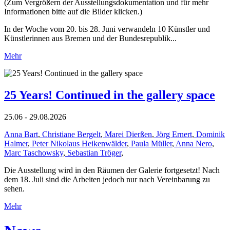
(Zum Vergrößern der Ausstellungsdokumentation und für mehr
Informationen bitte auf die Bilder klicken.)
In der Woche vom 20. bis 28. Juni verwandeln 10 Künstler und
Künstlerinnen aus Bremen und der Bundesrepublik...
Mehr
25 Years! Continued in the gallery space
25.06 - 29.08.2026
Anna Bart
,
Christiane Bergelt
,
Marei Dierßen
,
Jörg Ernert
,
Dominik
Halmer
,
Peter Nikolaus Heikenwälder
,
Paula Müller
,
Anna Nero
,
Marc Taschowsky
,
Sebastian Tröger
,
Die Ausstellung wird in den Räumen der Galerie fortgesetzt! Nach
dem 18. Juli sind die Arbeiten jedoch nur nach Vereinbarung zu
sehen.
Mehr