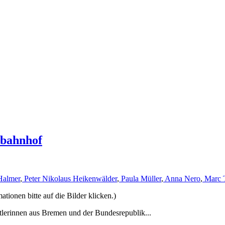
rbahnhof
Halmer
,
Peter Nikolaus Heikenwälder
,
Paula Müller
,
Anna Nero
,
Marc 
ionen bitte auf die Bilder klicken.)
tlerinnen aus Bremen und der Bundesrepublik...