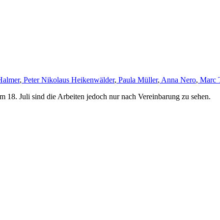
Halmer
,
Peter Nikolaus Heikenwälder
,
Paula Müller
,
Anna Nero
,
Marc 
m 18. Juli sind die Arbeiten jedoch nur nach Vereinbarung zu sehen.