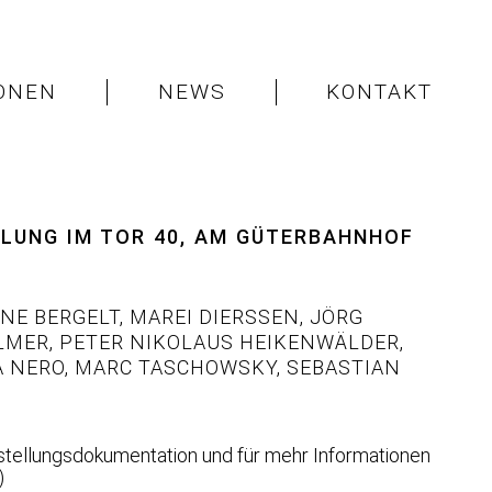
IONEN
NEWS
KONTAKT
LLUNG IM TOR 40, AM GÜTERBAHNHOF
NE BERGELT
,
MAREI DIERSSEN
,
JÖRG
LMER
,
PETER NIKOLAUS HEIKENWÄLDER
,
 NERO
,
MARC TASCHOWSKY
,
SEBASTIAN
tellungsdokumentation und für mehr Informationen
)