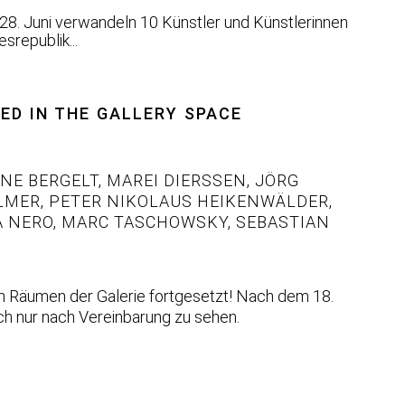
28. Juni verwandeln 10 Künstler und Künstlerinnen
republik...
ED IN THE GALLERY SPACE
NE BERGELT
,
MAREI DIERSSEN
,
JÖRG
LMER
,
PETER NIKOLAUS HEIKENWÄLDER
,
 NERO
,
MARC TASCHOWSKY
,
SEBASTIAN
en Räumen der Galerie fortgesetzt! Nach dem 18.
och nur nach Vereinbarung zu sehen.