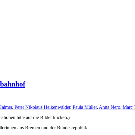
rbahnhof
Halmer
,
Peter Nikolaus Heikenwälder
,
Paula Müller
,
Anna Nero
,
Marc 
ionen bitte auf die Bilder klicken.)
tlerinnen aus Bremen und der Bundesrepublik...