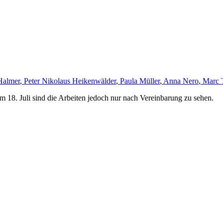
Halmer
,
Peter Nikolaus Heikenwälder
,
Paula Müller
,
Anna Nero
,
Marc 
m 18. Juli sind die Arbeiten jedoch nur nach Vereinbarung zu sehen.