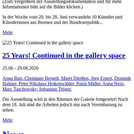
(Zum Vergrößern der Ausstellungsdokumentation und für mehr
Informationen bitte auf die Bilder klicken.)
In der Woche vom 20. bis 28. Juni verwandeln 10 Künstler und
Künstlerinnen aus Bremen und der Bundesrepublik...
Mehr
25 Years! Continued in the gallery space
25.06 - 29.08.2026
Anna Bart
,
Christiane Bergelt
,
Marei Dierßen
,
Jörg Ernert
,
Dominik
Halmer
,
Peter Nikolaus Heikenwälder
,
Paula Müller
,
Anna Nero
,
Marc Taschowsky
,
Sebastian Tröger
,
Die Ausstellung wird in den Räumen der Galerie fortgesetzt! Nach
dem 18. Juli sind die Arbeiten jedoch nur nach Vereinbarung zu
sehen.
Mehr