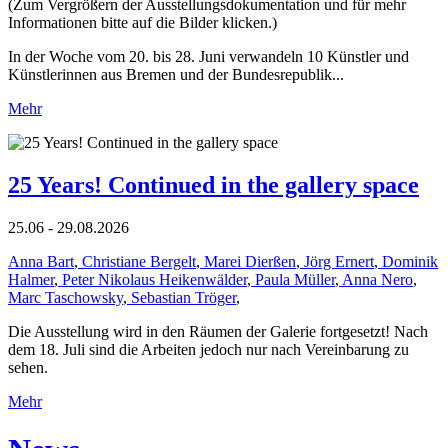
(Zum Vergrößern der Ausstellungsdokumentation und für mehr
Informationen bitte auf die Bilder klicken.)
In der Woche vom 20. bis 28. Juni verwandeln 10 Künstler und
Künstlerinnen aus Bremen und der Bundesrepublik...
Mehr
25 Years! Continued in the gallery space
25.06 - 29.08.2026
Anna Bart
,
Christiane Bergelt
,
Marei Dierßen
,
Jörg Ernert
,
Dominik
Halmer
,
Peter Nikolaus Heikenwälder
,
Paula Müller
,
Anna Nero
,
Marc Taschowsky
,
Sebastian Tröger
,
Die Ausstellung wird in den Räumen der Galerie fortgesetzt! Nach
dem 18. Juli sind die Arbeiten jedoch nur nach Vereinbarung zu
sehen.
Mehr