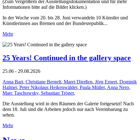
(Zum Vergrößern der Ausstellungsdokumentation und für mehr
Informationen bitte auf die Bilder klicken.)
In der Woche vom 20. bis 28. Juni verwandeln 10 Künstler und
Künstlerinnen aus Bremen und der Bundesrepublik...
Mehr
25 Years! Continued in the gallery space
25.06 - 29.08.2026
Anna Bart
,
Christiane Bergelt
,
Marei Dierßen
,
Jörg Ernert
,
Dominik
Halmer
,
Peter Nikolaus Heikenwälder
,
Paula Müller
,
Anna Nero
,
Marc Taschowsky
,
Sebastian Tröger
,
Die Ausstellung wird in den Räumen der Galerie fortgesetzt! Nach
dem 18. Juli sind die Arbeiten jedoch nur nach Vereinbarung zu
sehen.
Mehr