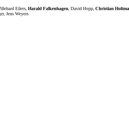
llehard Eilers,
Harald Falkenhagen
, David Hepp,
Christian Holtm
er, Jens Weyers