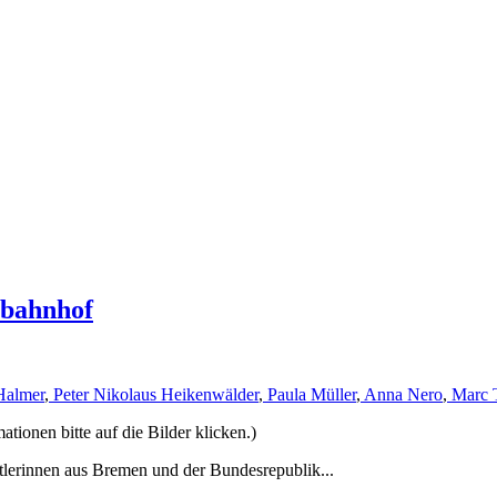
rbahnhof
Halmer
,
Peter Nikolaus Heikenwälder
,
Paula Müller
,
Anna Nero
,
Marc 
ionen bitte auf die Bilder klicken.)
tlerinnen aus Bremen und der Bundesrepublik...