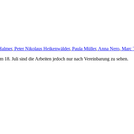
Halmer
,
Peter Nikolaus Heikenwälder
,
Paula Müller
,
Anna Nero
,
Marc 
m 18. Juli sind die Arbeiten jedoch nur nach Vereinbarung zu sehen.