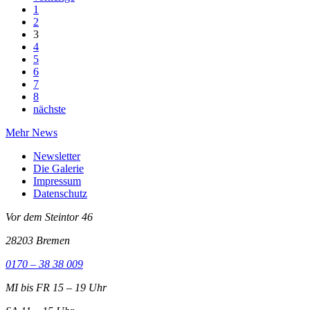
1
2
3
4
5
6
7
8
nächste
Mehr News
Newsletter
Die Galerie
Impressum
Datenschutz
Vor dem Steintor 46
28203 Bremen
0170 – 38 38 009
MI bis FR 15 – 19 Uhr