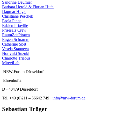
Sandrine Deumier
Barbara Herold & Florian Huth
Dagmar Hugk
Christiane Peschek
Paola Pinna
Fabien Prioville
Prisesalz Crew
RaumZeitPiraten
Eugen Schramm
Catherine Spet
Vesela Stanoeva
Noriyuki Suzuki
Charlotte Triebus
MireviLab
NRW-Forum Düsseldorf
Ehrenhof 2
D - 40479 Düsseldorf
Tel. +49 (0)211 – 56642 749 ·
info@nrw-forum.de
Sebastian Tröger