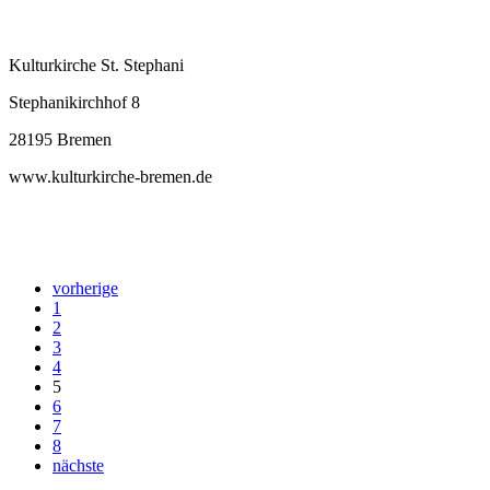
Kulturkirche St. Stephani
Stephanikirchhof 8
28195 Bremen
www.kulturkirche-bremen.de
vorherige
1
2
3
4
5
6
7
8
nächste