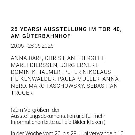
25 YEARS! AUSSTELLUNG IM TOR 40,
AM GÜTERBAHNHOF
20.06 - 28.06.2026
ANNA BART
,
CHRISTIANE BERGELT
,
MAREI DIERSSEN
,
JÖRG ERNERT
,
DOMINIK HALMER
,
PETER NIKOLAUS
HEIKENWÄLDER
,
PAULA MÜLLER
,
ANNA
NERO
,
MARC TASCHOWSKY
,
SEBASTIAN
TRÖGER
(Zum Vergrößern der
Ausstellungsdokumentation und für mehr
Informationen bitte auf die Bilder klicken.)
In der Woche vom 20. bis 28. Juni verwandeln 10