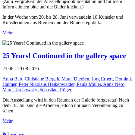
(Zum Vergrößern der Ausstellungsdokumentation und für mehr
Informationen bitte auf die Bilder klicken.)
In der Woche vom 20. bis 28. Juni verwandeln 10 Künstler und
Künstlerinnen aus Bremen und der Bundesrepublik...
Mehr
25 Years! Continued in the gallery space
25.06 - 29.08.2026
Anna Bart
,
Christiane Bergelt
,
Marei Dierßen
,
Jörg Ernert
,
Dominik
Halmer
,
Peter Nikolaus Heikenwälder
,
Paula Müller
,
Anna Nero
,
Marc Taschowsky
,
Sebastian Tröger
,
Die Ausstellung wird in den Räumen der Galerie fortgesetzt! Nach
dem 18. Juli sind die Arbeiten jedoch nur nach Vereinbarung zu
sehen.
Mehr