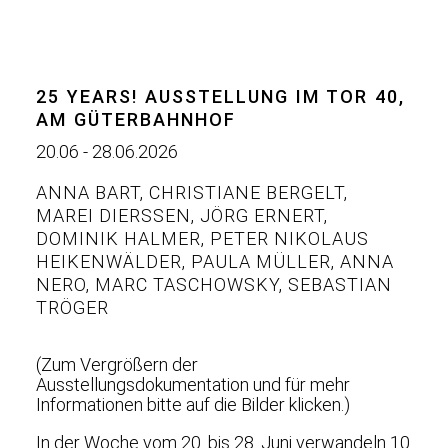
25 YEARS! AUSSTELLUNG IM TOR 40,
AM GÜTERBAHNHOF
20.06 - 28.06.2026
ANNA BART
,
CHRISTIANE BERGELT
,
MAREI DIERSSEN
,
JÖRG ERNERT
,
DOMINIK HALMER
,
PETER NIKOLAUS
HEIKENWÄLDER
,
PAULA MÜLLER
,
ANNA
NERO
,
MARC TASCHOWSKY
,
SEBASTIAN
TRÖGER
(Zum Vergrößern der
Ausstellungsdokumentation und für mehr
Informationen bitte auf die Bilder klicken.)
In der Woche vom 20. bis 28. Juni verwandeln 10