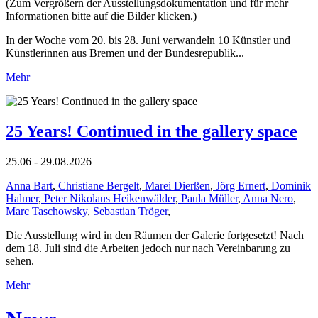
(Zum Vergrößern der Ausstellungsdokumentation und für mehr
Informationen bitte auf die Bilder klicken.)
In der Woche vom 20. bis 28. Juni verwandeln 10 Künstler und
Künstlerinnen aus Bremen und der Bundesrepublik...
Mehr
25 Years! Continued in the gallery space
25.06 - 29.08.2026
Anna Bart
,
Christiane Bergelt
,
Marei Dierßen
,
Jörg Ernert
,
Dominik
Halmer
,
Peter Nikolaus Heikenwälder
,
Paula Müller
,
Anna Nero
,
Marc Taschowsky
,
Sebastian Tröger
,
Die Ausstellung wird in den Räumen der Galerie fortgesetzt! Nach
dem 18. Juli sind die Arbeiten jedoch nur nach Vereinbarung zu
sehen.
Mehr