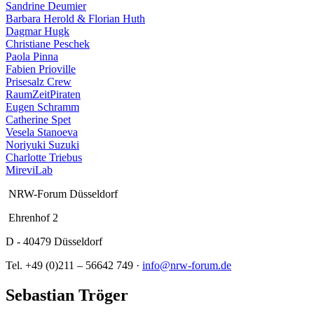
Sandrine Deumier
Barbara Herold & Florian Huth
Dagmar Hugk
Christiane Peschek
Paola Pinna
Fabien Prioville
Prisesalz Crew
RaumZeitPiraten
Eugen Schramm
Catherine Spet
Vesela Stanoeva
Noriyuki Suzuki
Charlotte Triebus
MireviLab
NRW-Forum Düsseldorf
Ehrenhof 2
D - 40479 Düsseldorf
Tel. +49 (0)211 – 56642 749 ·
info@nrw-forum.de
Sebastian Tröger