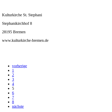
Kulturkirche St. Stephani
Stephanikirchhof 8
28195 Bremen
www.kulturkirche-bremen.de
vorherige
1
2
3
4
5
6
7
8
nächste