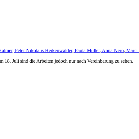
Halmer
,
Peter Nikolaus Heikenwälder
,
Paula Müller
,
Anna Nero
,
Marc 
m 18. Juli sind die Arbeiten jedoch nur nach Vereinbarung zu sehen.