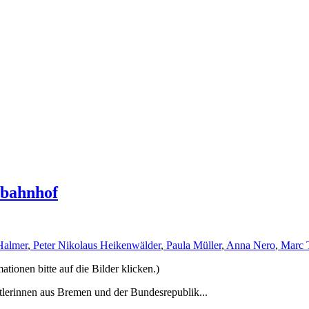
rbahnhof
Halmer
,
Peter Nikolaus Heikenwälder
,
Paula Müller
,
Anna Nero
,
Marc 
ionen bitte auf die Bilder klicken.)
tlerinnen aus Bremen und der Bundesrepublik...