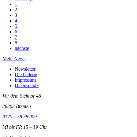
1
2
3
4
5
6
7
8
nächste
Mehr News
Newsletter
Die Galerie
Impressum
Datenschutz
Vor dem Steintor 46
28203 Bremen
0170 – 38 38 009
MI bis FR 15 – 19 Uhr