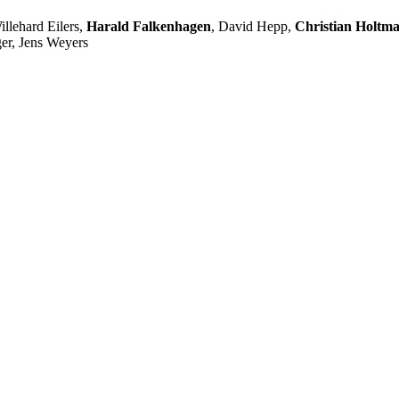
llehard Eilers,
Harald Falkenhagen
, David Hepp,
Christian Holtm
er, Jens Weyers