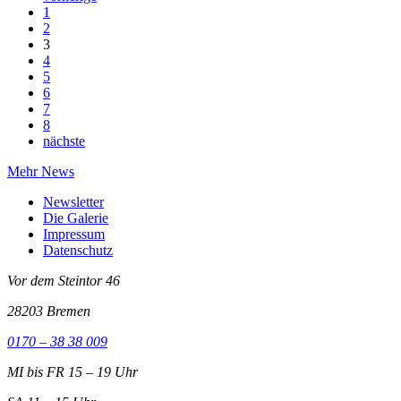
1
2
3
4
5
6
7
8
nächste
Mehr News
Newsletter
Die Galerie
Impressum
Datenschutz
Vor dem Steintor 46
28203 Bremen
0170 – 38 38 009
MI bis FR 15 – 19 Uhr