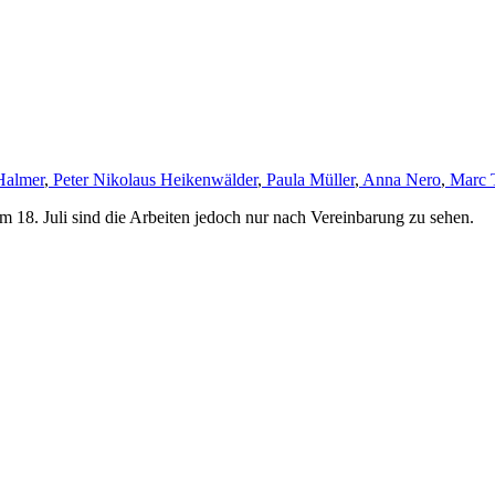
Halmer
,
Peter Nikolaus Heikenwälder
,
Paula Müller
,
Anna Nero
,
Marc 
m 18. Juli sind die Arbeiten jedoch nur nach Vereinbarung zu sehen.