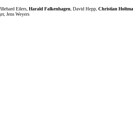
llehard Eilers,
Harald Falkenhagen
, David Hepp,
Christian Holtm
er, Jens Weyers