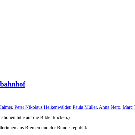
rbahnhof
Halmer
,
Peter Nikolaus Heikenwälder
,
Paula Müller
,
Anna Nero
,
Marc 
ionen bitte auf die Bilder klicken.)
tlerinnen aus Bremen und der Bundesrepublik...