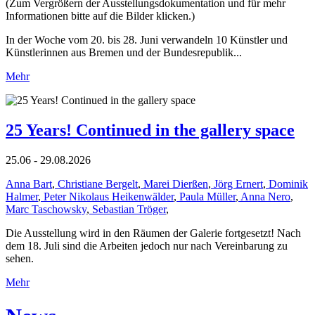
(Zum Vergrößern der Ausstellungsdokumentation und für mehr
Informationen bitte auf die Bilder klicken.)
In der Woche vom 20. bis 28. Juni verwandeln 10 Künstler und
Künstlerinnen aus Bremen und der Bundesrepublik...
Mehr
25 Years! Continued in the gallery space
25.06 - 29.08.2026
Anna Bart
,
Christiane Bergelt
,
Marei Dierßen
,
Jörg Ernert
,
Dominik
Halmer
,
Peter Nikolaus Heikenwälder
,
Paula Müller
,
Anna Nero
,
Marc Taschowsky
,
Sebastian Tröger
,
Die Ausstellung wird in den Räumen der Galerie fortgesetzt! Nach
dem 18. Juli sind die Arbeiten jedoch nur nach Vereinbarung zu
sehen.
Mehr