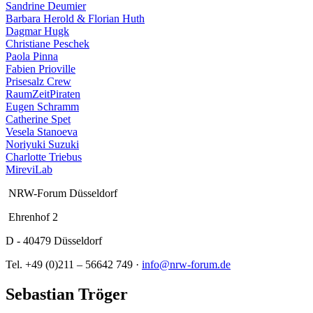
Sandrine Deumier
Barbara Herold & Florian Huth
Dagmar Hugk
Christiane Peschek
Paola Pinna
Fabien Prioville
Prisesalz Crew
RaumZeitPiraten
Eugen Schramm
Catherine Spet
Vesela Stanoeva
Noriyuki Suzuki
Charlotte Triebus
MireviLab
NRW-Forum Düsseldorf
Ehrenhof 2
D - 40479 Düsseldorf
Tel. +49 (0)211 – 56642 749 ·
info@nrw-forum.de
Sebastian Tröger