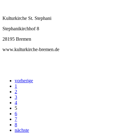
Kulturkirche St. Stephani
Stephanikirchhof 8
28195 Bremen
www.kulturkirche-bremen.de
vorherige
1
2
3
4
5
6
7
8
nächste