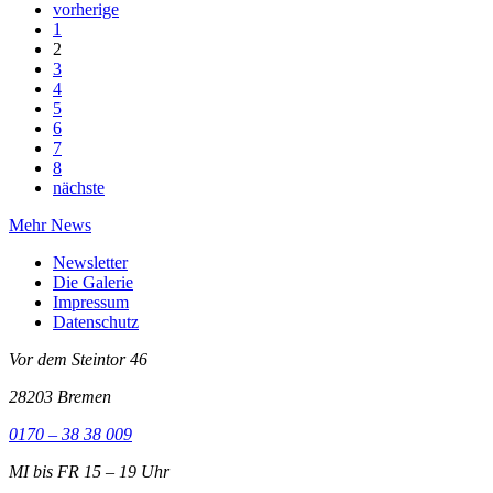
vorherige
1
2
3
4
5
6
7
8
nächste
Mehr News
Newsletter
Die Galerie
Impressum
Datenschutz
Vor dem Steintor 46
28203 Bremen
0170 – 38 38 009
MI bis FR 15 – 19 Uhr