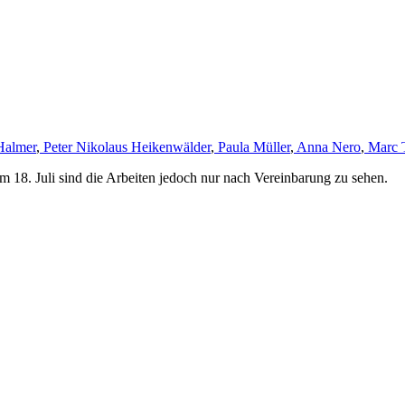
Halmer
,
Peter Nikolaus Heikenwälder
,
Paula Müller
,
Anna Nero
,
Marc 
m 18. Juli sind die Arbeiten jedoch nur nach Vereinbarung zu sehen.