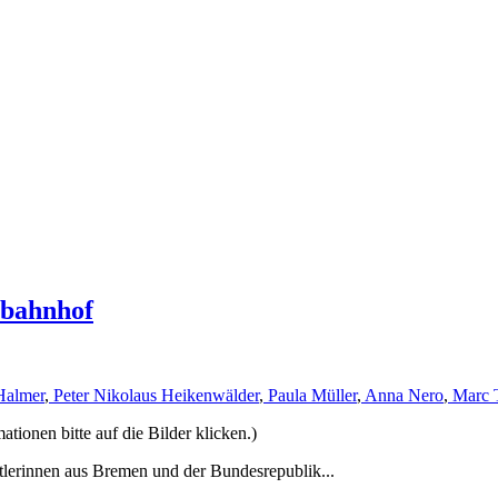
rbahnhof
Halmer
,
Peter Nikolaus Heikenwälder
,
Paula Müller
,
Anna Nero
,
Marc 
ionen bitte auf die Bilder klicken.)
tlerinnen aus Bremen und der Bundesrepublik...