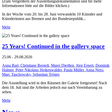
(Zum Vergrößern der Ausstellungsdokumentation und für mehr
Informationen bitte auf die Bilder klicken.)
In der Woche vom 20. bis 28. Juni verwandeln 10 Künstler und
Künstlerinnen aus Bremen und der Bundesrepublik...
Mehr
25 Years! Continued in the gallery space
25.06 - 29.08.2026
Anna Bart
,
Christiane Bergelt
,
Marei Dierßen
,
Jörg Ernert
,
Dominik
Halmer
,
Peter Nikolaus Heikenwälder
,
Paula Müller
,
Anna Nero
,
Marc Taschowsky
,
Sebastian Tröger
,
Die Ausstellung wird in den Räumen der Galerie fortgesetzt! Nach
dem 18. Juli sind die Arbeiten jedoch nur nach Vereinbarung zu
sehen.
Mehr