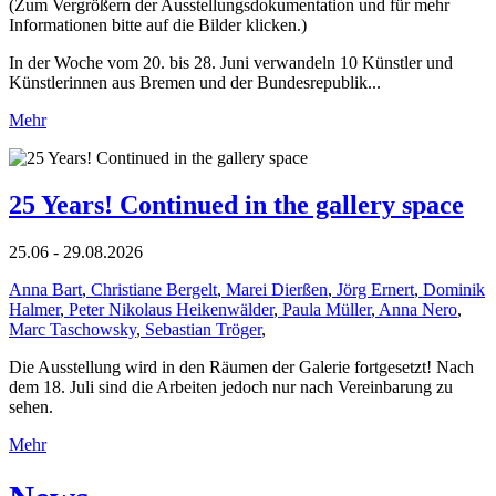
(Zum Vergrößern der Ausstellungsdokumentation und für mehr
Informationen bitte auf die Bilder klicken.)
In der Woche vom 20. bis 28. Juni verwandeln 10 Künstler und
Künstlerinnen aus Bremen und der Bundesrepublik...
Mehr
25 Years! Continued in the gallery space
25.06 - 29.08.2026
Anna Bart
,
Christiane Bergelt
,
Marei Dierßen
,
Jörg Ernert
,
Dominik
Halmer
,
Peter Nikolaus Heikenwälder
,
Paula Müller
,
Anna Nero
,
Marc Taschowsky
,
Sebastian Tröger
,
Die Ausstellung wird in den Räumen der Galerie fortgesetzt! Nach
dem 18. Juli sind die Arbeiten jedoch nur nach Vereinbarung zu
sehen.
Mehr