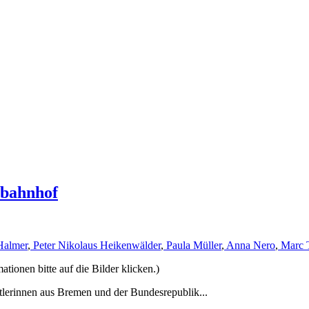
rbahnhof
Halmer
,
Peter Nikolaus Heikenwälder
,
Paula Müller
,
Anna Nero
,
Marc 
ionen bitte auf die Bilder klicken.)
tlerinnen aus Bremen und der Bundesrepublik...