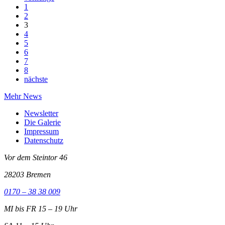
1
2
3
4
5
6
7
8
nächste
Mehr News
Newsletter
Die Galerie
Impressum
Datenschutz
Vor dem Steintor 46
28203 Bremen
0170 – 38 38 009
MI bis FR 15 – 19 Uhr