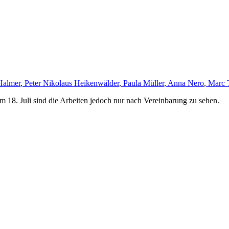
Halmer
,
Peter Nikolaus Heikenwälder
,
Paula Müller
,
Anna Nero
,
Marc 
m 18. Juli sind die Arbeiten jedoch nur nach Vereinbarung zu sehen.