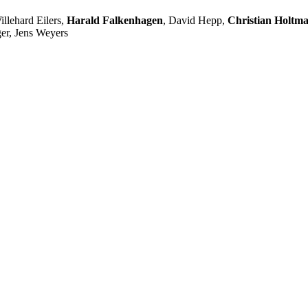
llehard Eilers,
Harald Falkenhagen
, David Hepp,
Christian Holtm
er, Jens Weyers