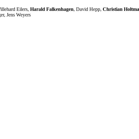
llehard Eilers,
Harald Falkenhagen
, David Hepp,
Christian Holtm
er, Jens Weyers