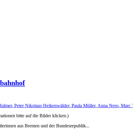
rbahnhof
Halmer
,
Peter Nikolaus Heikenwälder
,
Paula Müller
,
Anna Nero
,
Marc 
ionen bitte auf die Bilder klicken.)
tlerinnen aus Bremen und der Bundesrepublik...