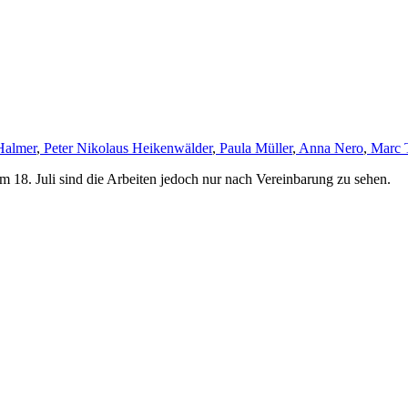
Halmer
,
Peter Nikolaus Heikenwälder
,
Paula Müller
,
Anna Nero
,
Marc 
m 18. Juli sind die Arbeiten jedoch nur nach Vereinbarung zu sehen.