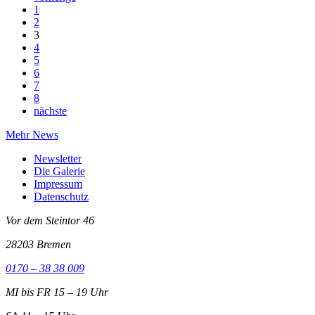
1
2
3
4
5
6
7
8
nächste
Mehr News
Newsletter
Die Galerie
Impressum
Datenschutz
Vor dem Steintor 46
28203 Bremen
0170 – 38 38 009
MI bis FR 15 – 19 Uhr