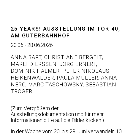
25 YEARS! AUSSTELLUNG IM TOR 40,
AM GÜTERBAHNHOF
20.06 - 28.06.2026
ANNA BART
,
CHRISTIANE BERGELT
,
MAREI DIERSSEN
,
JÖRG ERNERT
,
DOMINIK HALMER
,
PETER NIKOLAUS
HEIKENWÄLDER
,
PAULA MÜLLER
,
ANNA
NERO
,
MARC TASCHOWSKY
,
SEBASTIAN
TRÖGER
(Zum Vergrößern der
Ausstellungsdokumentation und für mehr
Informationen bitte auf die Bilder klicken.)
In der Woche vom 20. bis 28. Juni verwandeln 10