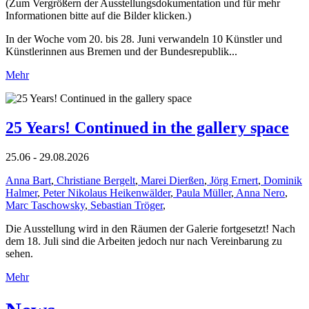
(Zum Vergrößern der Ausstellungsdokumentation und für mehr
Informationen bitte auf die Bilder klicken.)
In der Woche vom 20. bis 28. Juni verwandeln 10 Künstler und
Künstlerinnen aus Bremen und der Bundesrepublik...
Mehr
25 Years! Continued in the gallery space
25.06 - 29.08.2026
Anna Bart
,
Christiane Bergelt
,
Marei Dierßen
,
Jörg Ernert
,
Dominik
Halmer
,
Peter Nikolaus Heikenwälder
,
Paula Müller
,
Anna Nero
,
Marc Taschowsky
,
Sebastian Tröger
,
Die Ausstellung wird in den Räumen der Galerie fortgesetzt! Nach
dem 18. Juli sind die Arbeiten jedoch nur nach Vereinbarung zu
sehen.
Mehr