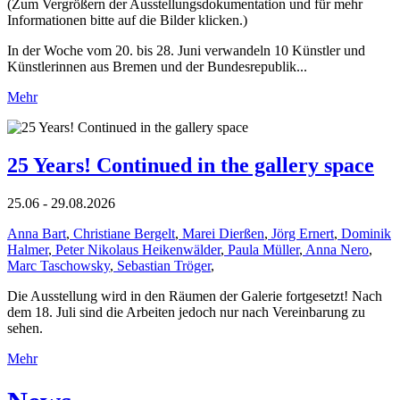
(Zum Vergrößern der Ausstellungsdokumentation und für mehr
Informationen bitte auf die Bilder klicken.)
In der Woche vom 20. bis 28. Juni verwandeln 10 Künstler und
Künstlerinnen aus Bremen und der Bundesrepublik...
Mehr
25 Years! Continued in the gallery space
25.06 - 29.08.2026
Anna Bart
,
Christiane Bergelt
,
Marei Dierßen
,
Jörg Ernert
,
Dominik
Halmer
,
Peter Nikolaus Heikenwälder
,
Paula Müller
,
Anna Nero
,
Marc Taschowsky
,
Sebastian Tröger
,
Die Ausstellung wird in den Räumen der Galerie fortgesetzt! Nach
dem 18. Juli sind die Arbeiten jedoch nur nach Vereinbarung zu
sehen.
Mehr