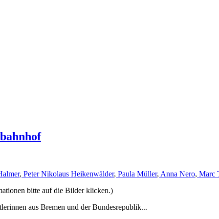
rbahnhof
Halmer
,
Peter Nikolaus Heikenwälder
,
Paula Müller
,
Anna Nero
,
Marc 
ionen bitte auf die Bilder klicken.)
tlerinnen aus Bremen und der Bundesrepublik...