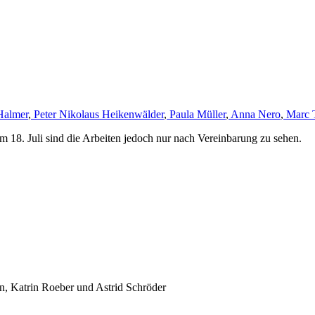
Halmer
,
Peter Nikolaus Heikenwälder
,
Paula Müller
,
Anna Nero
,
Marc 
m 18. Juli sind die Arbeiten jedoch nur nach Vereinbarung zu sehen.
, Katrin Roeber und Astrid Schröder