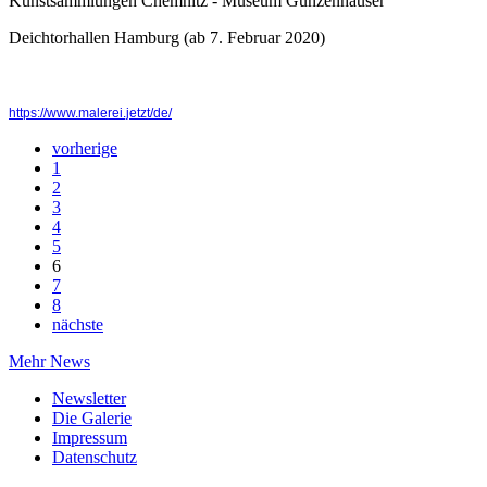
Kunstsammlungen Chemnitz - Museum Gunzenhauser
Deichtorhallen Hamburg (ab 7. Februar 2020)
https://www.malerei.jetzt/de/
vorherige
1
2
3
4
5
6
7
8
nächste
Mehr News
Newsletter
Die Galerie
Impressum
Datenschutz