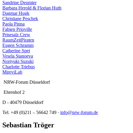
Sandrine Deumier
Barbara Herold & Florian Huth
Dagmar Hugk
Christiane Peschek
Paola Pinna
Fabien Prioville
Prisesalz Crew
RaumZeitPiraten
Eugen Schramm
Catherine Spet
Vesela Stanoeva
Noriyuki Suzuki
Charlotte Triebus
MireviLab
NRW-Forum Düsseldorf
Ehrenhof 2
D - 40479 Düsseldorf
Tel. +49 (0)211 – 56642 749 ·
info@nrw-forum.de
Sebastian Tröger