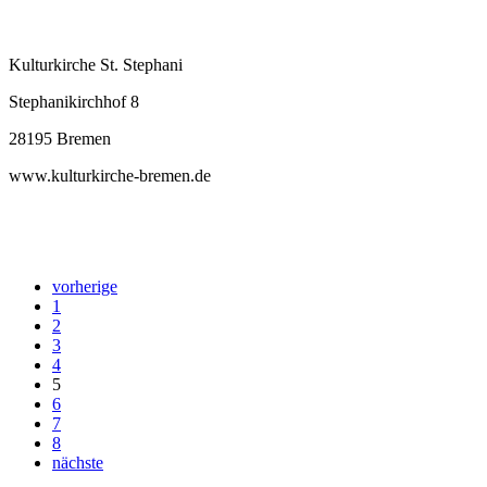
Kulturkirche St. Stephani
Stephanikirchhof 8
28195 Bremen
www.kulturkirche-bremen.de
vorherige
1
2
3
4
5
6
7
8
nächste