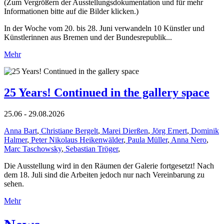
(Zum Vergrößern der Ausstellungsdokumentation und für mehr
Informationen bitte auf die Bilder klicken.)
In der Woche vom 20. bis 28. Juni verwandeln 10 Künstler und
Künstlerinnen aus Bremen und der Bundesrepublik...
Mehr
25 Years! Continued in the gallery space
25.06 - 29.08.2026
Anna Bart
,
Christiane Bergelt
,
Marei Dierßen
,
Jörg Ernert
,
Dominik
Halmer
,
Peter Nikolaus Heikenwälder
,
Paula Müller
,
Anna Nero
,
Marc Taschowsky
,
Sebastian Tröger
,
Die Ausstellung wird in den Räumen der Galerie fortgesetzt! Nach
dem 18. Juli sind die Arbeiten jedoch nur nach Vereinbarung zu
sehen.
Mehr