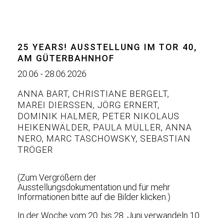
25 YEARS! AUSSTELLUNG IM TOR 40,
AM GÜTERBAHNHOF
20.06 - 28.06.2026
ANNA BART
,
CHRISTIANE BERGELT
,
MAREI DIERSSEN
,
JÖRG ERNERT
,
DOMINIK HALMER
,
PETER NIKOLAUS
HEIKENWÄLDER
,
PAULA MÜLLER
,
ANNA
NERO
,
MARC TASCHOWSKY
,
SEBASTIAN
TRÖGER
(Zum Vergrößern der
Ausstellungsdokumentation und für mehr
Informationen bitte auf die Bilder klicken.)
In der Woche vom 20. bis 28. Juni verwandeln 10