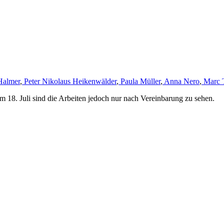
Halmer
,
Peter Nikolaus Heikenwälder
,
Paula Müller
,
Anna Nero
,
Marc 
m 18. Juli sind die Arbeiten jedoch nur nach Vereinbarung zu sehen.