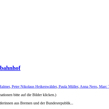
rbahnhof
Halmer
,
Peter Nikolaus Heikenwälder
,
Paula Müller
,
Anna Nero
,
Marc 
ionen bitte auf die Bilder klicken.)
tlerinnen aus Bremen und der Bundesrepublik...