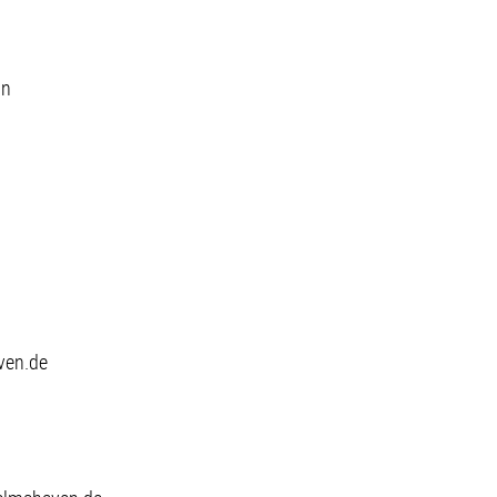
nn
ven.de