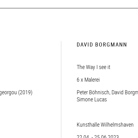
DAVID BORGMANN
The Way I see it
6 x Malerei
ogeorgou (2019)
Peter Böhnisch, David Borgm
Simone Lucas
Kunsthalle Wilhelmshaven
22.04. - 25.06.2023