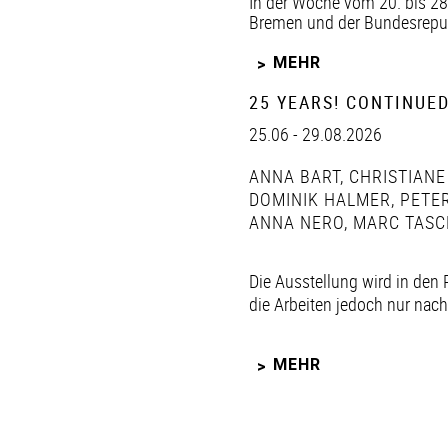
In der Woche vom 20. bis 28
Bremen und der Bundesrepubl
MEHR
25 YEARS! CONTINUED
25.06 - 29.08.2026
ANNA BART
,
CHRISTIANE
DOMINIK HALMER
,
PETER
ANNA NERO
,
MARC TASC
Die Ausstellung wird in den 
die Arbeiten jedoch nur nac
MEHR