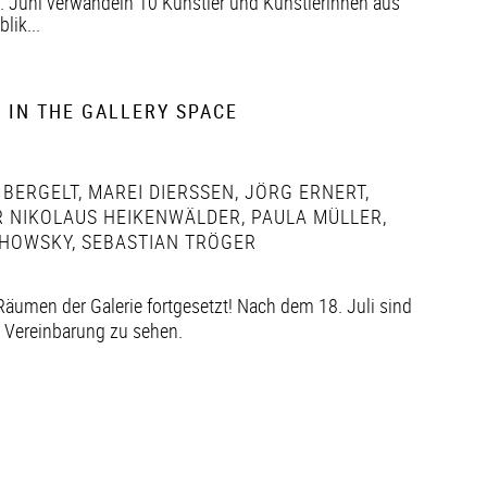
. Juni verwandeln 10 Künstler und Künstlerinnen aus
ik...
 IN THE GALLERY SPACE
 BERGELT
,
MAREI DIERSSEN
,
JÖRG ERNERT
,
 NIKOLAUS HEIKENWÄLDER
,
PAULA MÜLLER
,
HOWSKY
,
SEBASTIAN TRÖGER
Räumen der Galerie fortgesetzt! Nach dem 18. Juli sind
h Vereinbarung zu sehen.