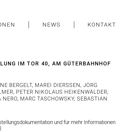
IONEN
NEWS
KONTAKT
LLUNG IM TOR 40, AM GÜTERBAHNHOF
NE BERGELT
,
MAREI DIERSSEN
,
JÖRG
LMER
,
PETER NIKOLAUS HEIKENWÄLDER
,
 NERO
,
MARC TASCHOWSKY
,
SEBASTIAN
tellungsdokumentation und für mehr Informationen
)