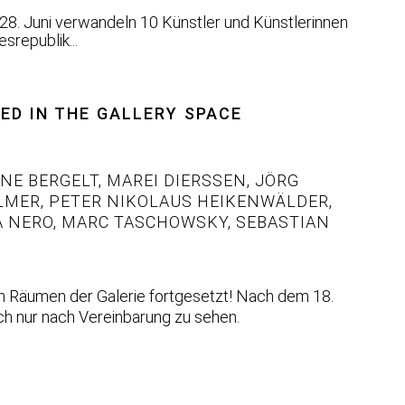
28. Juni verwandeln 10 Künstler und Künstlerinnen
republik...
ED IN THE GALLERY SPACE
NE BERGELT
,
MAREI DIERSSEN
,
JÖRG
LMER
,
PETER NIKOLAUS HEIKENWÄLDER
,
 NERO
,
MARC TASCHOWSKY
,
SEBASTIAN
en Räumen der Galerie fortgesetzt! Nach dem 18.
och nur nach Vereinbarung zu sehen.