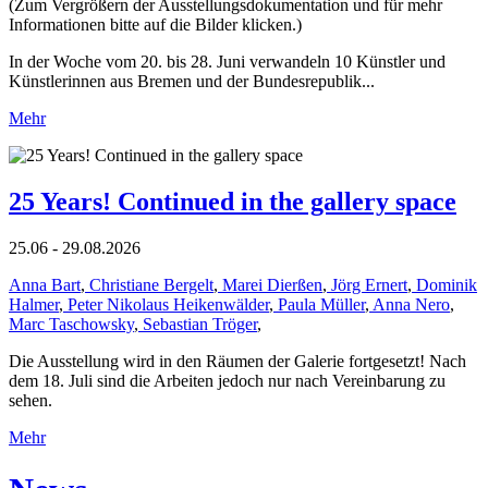
(Zum Vergrößern der Ausstellungsdokumentation und für mehr
Informationen bitte auf die Bilder klicken.)
In der Woche vom 20. bis 28. Juni verwandeln 10 Künstler und
Künstlerinnen aus Bremen und der Bundesrepublik...
Mehr
25 Years! Continued in the gallery space
25.06 - 29.08.2026
Anna Bart
,
Christiane Bergelt
,
Marei Dierßen
,
Jörg Ernert
,
Dominik
Halmer
,
Peter Nikolaus Heikenwälder
,
Paula Müller
,
Anna Nero
,
Marc Taschowsky
,
Sebastian Tröger
,
Die Ausstellung wird in den Räumen der Galerie fortgesetzt! Nach
dem 18. Juli sind die Arbeiten jedoch nur nach Vereinbarung zu
sehen.
Mehr