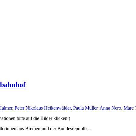
rbahnhof
Halmer
,
Peter Nikolaus Heikenwälder
,
Paula Müller
,
Anna Nero
,
Marc 
ionen bitte auf die Bilder klicken.)
tlerinnen aus Bremen und der Bundesrepublik...