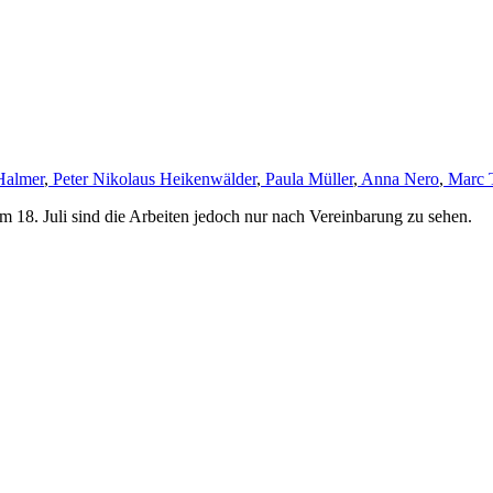
Halmer
,
Peter Nikolaus Heikenwälder
,
Paula Müller
,
Anna Nero
,
Marc 
m 18. Juli sind die Arbeiten jedoch nur nach Vereinbarung zu sehen.