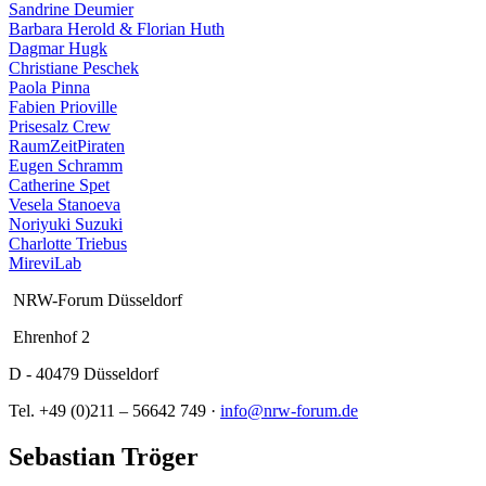
Sandrine Deumier
Barbara Herold & Florian Huth
Dagmar Hugk
Christiane Peschek
Paola Pinna
Fabien Prioville
Prisesalz Crew
RaumZeitPiraten
Eugen Schramm
Catherine Spet
Vesela Stanoeva
Noriyuki Suzuki
Charlotte Triebus
MireviLab
NRW-Forum Düsseldorf
Ehrenhof 2
D - 40479 Düsseldorf
Tel. +49 (0)211 – 56642 749 ·
info@nrw-forum.de
Sebastian Tröger