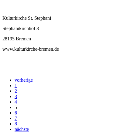
Kulturkirche St. Stephani
Stephanikirchhof 8
28195 Bremen
www.kulturkirche-bremen.de
vorherige
1
2
3
4
5
6
7
8
nächste