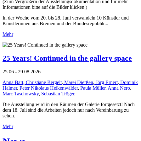
(Zum Vergrößern der Ausstellungsdokumentation und für mehr
Informationen bitte auf die Bilder klicken.)
In der Woche vom 20. bis 28. Juni verwandeln 10 Künstler und
Künstlerinnen aus Bremen und der Bundesrepublik...
Mehr
25 Years! Continued in the gallery space
25.06 - 29.08.2026
Anna Bart
,
Christiane Bergelt
,
Marei Dierßen
,
Jörg Ernert
,
Dominik
Halmer
,
Peter Nikolaus Heikenwälder
,
Paula Müller
,
Anna Nero
,
Marc Taschowsky
,
Sebastian Tröger
,
Die Ausstellung wird in den Räumen der Galerie fortgesetzt! Nach
dem 18. Juli sind die Arbeiten jedoch nur nach Vereinbarung zu
sehen.
Mehr