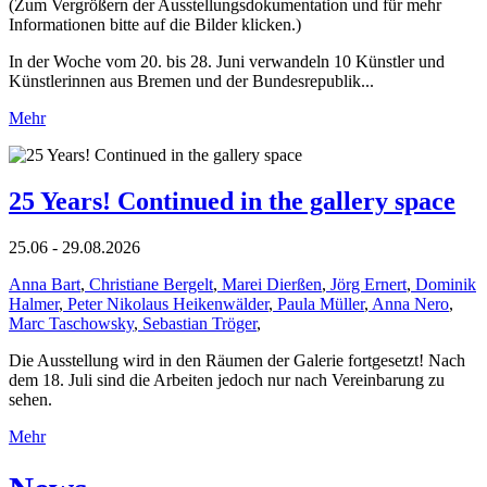
(Zum Vergrößern der Ausstellungsdokumentation und für mehr
Informationen bitte auf die Bilder klicken.)
In der Woche vom 20. bis 28. Juni verwandeln 10 Künstler und
Künstlerinnen aus Bremen und der Bundesrepublik...
Mehr
25 Years! Continued in the gallery space
25.06 - 29.08.2026
Anna Bart
,
Christiane Bergelt
,
Marei Dierßen
,
Jörg Ernert
,
Dominik
Halmer
,
Peter Nikolaus Heikenwälder
,
Paula Müller
,
Anna Nero
,
Marc Taschowsky
,
Sebastian Tröger
,
Die Ausstellung wird in den Räumen der Galerie fortgesetzt! Nach
dem 18. Juli sind die Arbeiten jedoch nur nach Vereinbarung zu
sehen.
Mehr