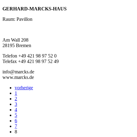
GERHARD-MARCKS-HAUS
Raum: Pavillon
Am Wall 208
28195 Bremen
Telefon +49 421 98 97 52 0
Telefax +49 421 98 97 52 49
info@marcks.de
www.marcks.de
vorherige
1
2
3
4
5
6
7
8