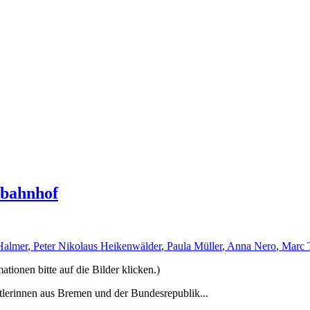
rbahnhof
Halmer
,
Peter Nikolaus Heikenwälder
,
Paula Müller
,
Anna Nero
,
Marc 
ionen bitte auf die Bilder klicken.)
tlerinnen aus Bremen und der Bundesrepublik...