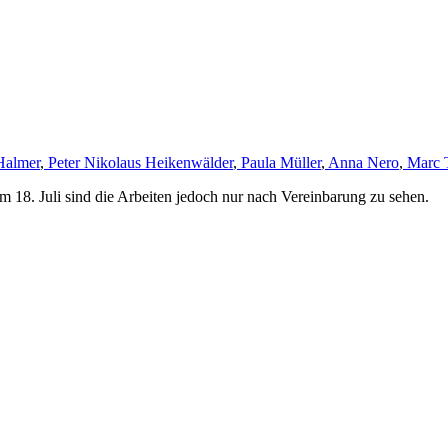
Halmer
,
Peter Nikolaus Heikenwälder
,
Paula Müller
,
Anna Nero
,
Marc 
m 18. Juli sind die Arbeiten jedoch nur nach Vereinbarung zu sehen.