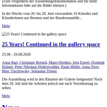
(Zum Vergrößern der Ausstellungsdokumentation und für mehr
Informationen bitte auf die Bilder klicken.)
In der Woche vom 20. bis 28. Juni verwandeln 10 Künstler und
Künstlerinnen aus Bremen und der Bundesrepublik...
Mehr
25 Years! Continued in the gallery space
25.06 - 29.08.2026
Anna Bart
,
Christiane Bergelt
,
Marei Dierßen
,
Jörg Ernert
,
Dominik
Halmer
,
Peter Nikolaus Heikenwälder
,
Paula Müller
,
Anna Nero
,
Marc Taschowsky
,
Sebastian Tröger
,
Die Ausstellung wird in den Räumen der Galerie fortgesetzt! Nach
dem 18. Juli sind die Arbeiten jedoch nur nach Vereinbarung zu
sehen.
Mehr