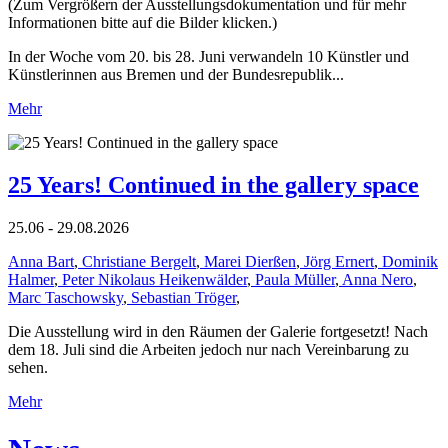
(Zum Vergrößern der Ausstellungsdokumentation und für mehr
Informationen bitte auf die Bilder klicken.)
In der Woche vom 20. bis 28. Juni verwandeln 10 Künstler und
Künstlerinnen aus Bremen und der Bundesrepublik...
Mehr
25 Years! Continued in the gallery space
25.06 - 29.08.2026
Anna Bart
,
Christiane Bergelt
,
Marei Dierßen
,
Jörg Ernert
,
Dominik
Halmer
,
Peter Nikolaus Heikenwälder
,
Paula Müller
,
Anna Nero
,
Marc Taschowsky
,
Sebastian Tröger
,
Die Ausstellung wird in den Räumen der Galerie fortgesetzt! Nach
dem 18. Juli sind die Arbeiten jedoch nur nach Vereinbarung zu
sehen.
Mehr