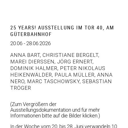
25 YEARS! AUSSTELLUNG IM TOR 40, AM
GÜTERBAHNHOF
20.06 - 28.06.2026
ANNA BART
,
CHRISTIANE BERGELT
,
MAREI DIERSSEN
,
JÖRG ERNERT
,
DOMINIK HALMER
,
PETER NIKOLAUS
HEIKENWÄLDER
,
PAULA MÜLLER
,
ANNA
NERO
,
MARC TASCHOWSKY
,
SEBASTIAN
TRÖGER
(Zum Vergrößern der
Ausstellungsdokumentation und für mehr
Informationen bitte auf die Bilder klicken.)
In der Woche vom 20. bis 28. Juni verwandeln 10