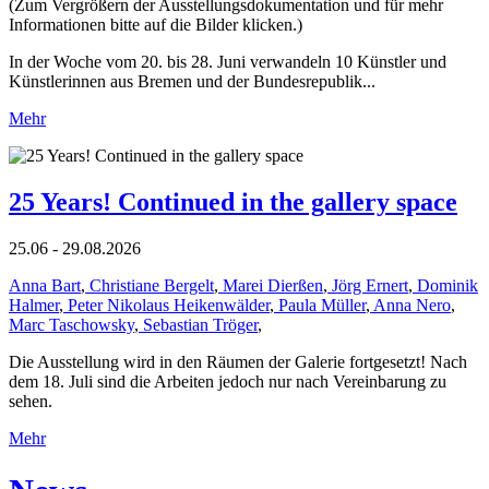
(Zum Vergrößern der Ausstellungsdokumentation und für mehr
Informationen bitte auf die Bilder klicken.)
In der Woche vom 20. bis 28. Juni verwandeln 10 Künstler und
Künstlerinnen aus Bremen und der Bundesrepublik...
Mehr
25 Years! Continued in the gallery space
25.06 - 29.08.2026
Anna Bart
,
Christiane Bergelt
,
Marei Dierßen
,
Jörg Ernert
,
Dominik
Halmer
,
Peter Nikolaus Heikenwälder
,
Paula Müller
,
Anna Nero
,
Marc Taschowsky
,
Sebastian Tröger
,
Die Ausstellung wird in den Räumen der Galerie fortgesetzt! Nach
dem 18. Juli sind die Arbeiten jedoch nur nach Vereinbarung zu
sehen.
Mehr