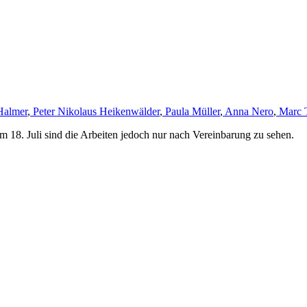
Halmer
,
Peter Nikolaus Heikenwälder
,
Paula Müller
,
Anna Nero
,
Marc 
m 18. Juli sind die Arbeiten jedoch nur nach Vereinbarung zu sehen.