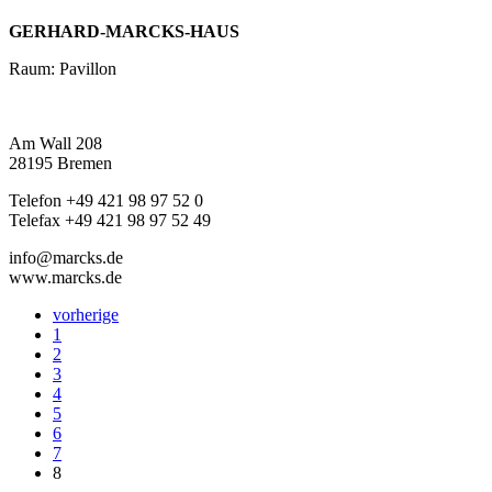
GERHARD-MARCKS-HAUS
Raum: Pavillon
Am Wall 208
28195 Bremen
Telefon +49 421 98 97 52 0
Telefax +49 421 98 97 52 49
info@marcks.de
www.marcks.de
vorherige
1
2
3
4
5
6
7
8