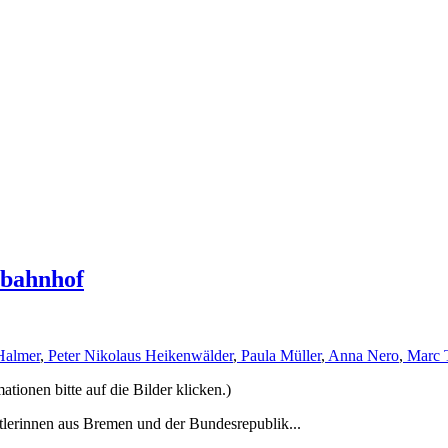
rbahnhof
Halmer
,
Peter Nikolaus Heikenwälder
,
Paula Müller
,
Anna Nero
,
Marc 
ionen bitte auf die Bilder klicken.)
tlerinnen aus Bremen und der Bundesrepublik...